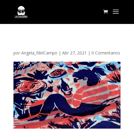
Picnic de verano. Ángela F.
por
Angela_fdelCampo
|
Abr 27, 2021
|
0 Comentarios